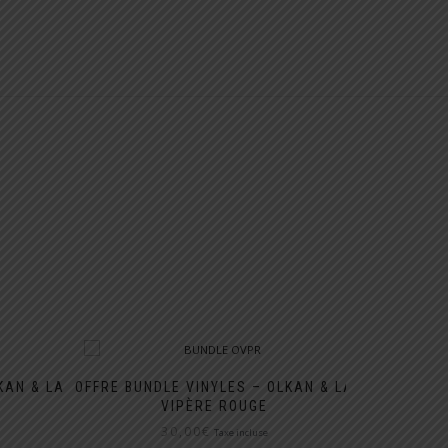
KAN & LA
OFFRE BUNDLE VINYLES – OLKAN & LA
VIPÈRE ROUGE
30,00
€
Taxe incluse