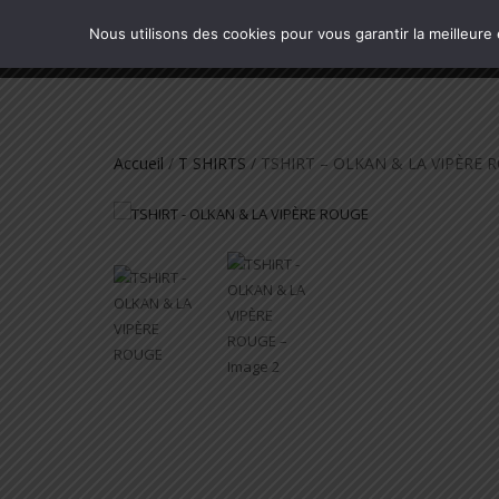
SMTS
Nous utilisons des cookies pour vous garantir la meilleure
BOUTIQUE OFFICIELLE
Accueil
/
T SHIRTS
/ TSHIRT – OLKAN & LA VIPÈRE 