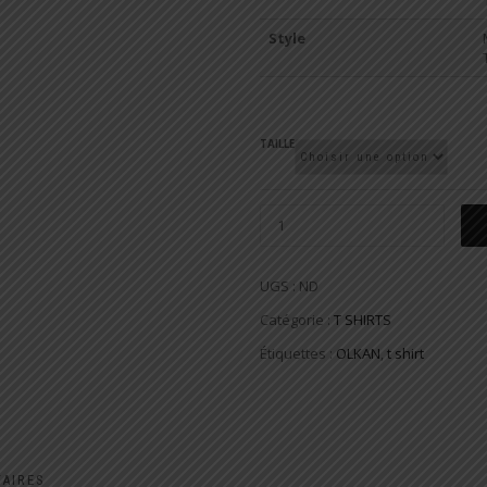
Style
TAILLE
UGS :
ND
Catégorie :
T SHIRTS
Étiquettes :
OLKAN
,
t shirt
AIRES