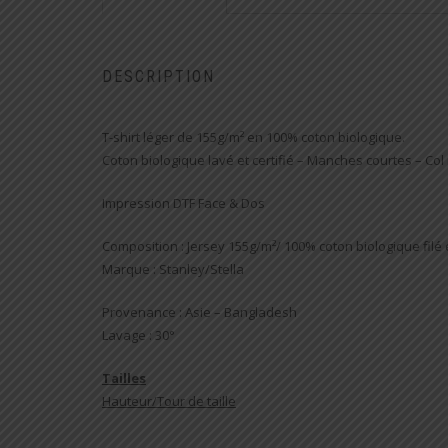
DESCRIPTION
T-shirt léger de 155g/m² en 100% coton biologique.
Coton biologique lavé et certifié – Manches courtes – Col r
Impression DTF Face & Dos
Composition : Jersey 155g/m²/ 100% coton biologique filé e
Marque : Stanley/Stella
Provenance : Asie – Bangladesh
Lavage : 30°
Tailles
Hauteur/Tour de taille