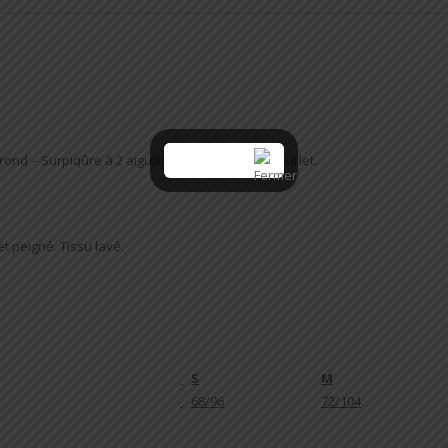
ond – Surpiqûre à 2 aiguilles au poignet et à l’ourlet.
t peigné. Tissu lavé.
S
M
68/96
72/104