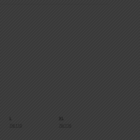
L
XL
74/110
76/116