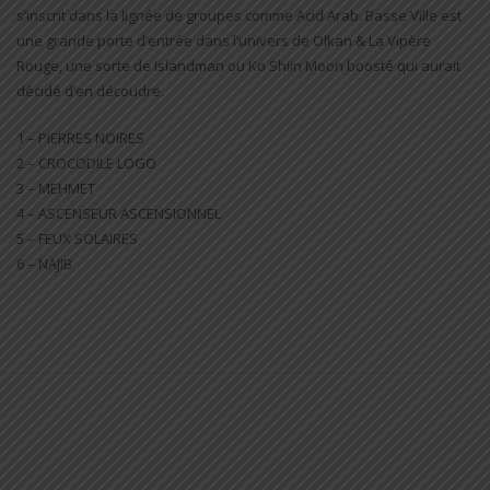
s’inscrit dans la lignée de groupes comme Acid Arab. Basse Ville est
une grande porte d’entrée dans l’univers de Olkan & La Vipère
Rouge, une sorte de Islandman ou Ko Shiin Moon boosté qui aurait
décidé d’en découdre.
1 – PIERRES NOIRES
2 – CROCODILE LOGO
3 – MEHMET
4 – ASCENSEUR ASCENSIONNEL
5 – FEUX SOLAIRES
6 – NAJIB