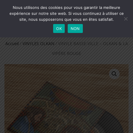
SMTS
Nous utilisons des cookies pour vous garantir la meilleure
DÉPLIER
0
expérience sur notre site web. Si vous continuez à utiliser ce
BOUTIQUE OFFICIELLE
LA
site, nous supposerons que vous en êtes satisfait.
NAVIGATION
OK
NON
Accueil
/
VINYLES OLKAN
/ VINYLE BASSE-VILLE – OLKAN & LA
VIPÈRE ROUGE