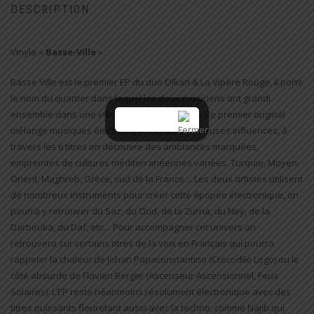
DESCRIPTION
Vinyle «
Basse-Ville
» :
Basse Ville est le premier EP du duo Olkan & La Vipère Rouge, il porte
le nom du quartier dans lequel les deux musiciens ont grandi
ensemble dans une ville du sud de la France. Ce premier original
mélange musiques électroniques à de nombreuses influences, à
travers les 6 titres on découvre des ambiances marquées,
empreintes de cultures méditerranéennes variées. Turquie, Moyen-
Orient, Maghreb, Grèce, sud de la France… Les deux artistes utilisent
de nombreux instruments pour créer cette épopée électronique, on
pourra y retrouver du Saz, du Oud, de la Zurna, du Ney, de la
Darbouka, du Daf, etc… Pour accompagner cet univers on
retrouvera sur certains titres de la voix en Français qui pourra
rappeler la chaleur de Johan Papaconstantino (Crocodile Logo) ou le
côté absurde de Flavien Berger (Ascenseur Ascensionnel, Feux
Solaires). L’EP reste néanmoins résolument électronique avec des
titres puissants fleuretant aussi avec la techno, comme Najib qui