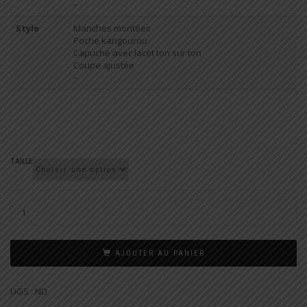
–
Style
Manches montées
Poche kangourou
Capuche avec lacet ton sur ton
Coupe ajustée
–
TAILLE
AJOUTER AU PANIER
UGS :
ND