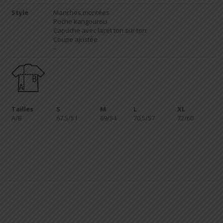
Style
Manches montées
Poche kangourou
Capuche avec lacet ton sur ton
Coupe ajustée
–
Tailles
S
M
L
XL
A/B
67.5/51
69/54
70,5/57
72/60