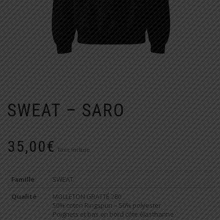
SWEAT – SARO
35,00
€
Taxe incluse
Famille
SWEAT
Qualité
MOLLETON GRATTÉ 280
50% coton Ringspun – 50% polyester
Poignets et bas en bord côte élasthanne