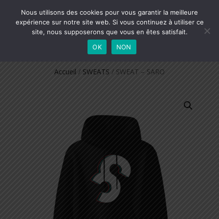
SMTS
Nous utilisons des cookies pour vous garantir la meilleure
DÉPLIER
0
expérience sur notre site web. Si vous continuez à utiliser ce
BOUTIQUE OFFICIELLE
LA
site, nous supposerons que vous en êtes satisfait.
NAVIGATION
OK
NON
Accueil
/
SWEATS
/ SWEAT – SARO