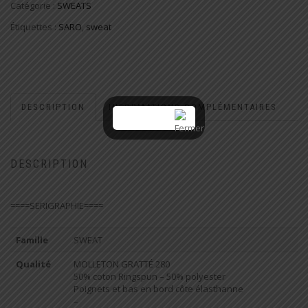
Catégorie :
SWEATS
Étiquettes :
SARO
,
sweat
DESCRIPTION
INFORMATIONS COMPLÉMENTAIRES
DESCRIPTION
====SERIGRAPHIE====
Famille
SWEAT
Qualité
MOLLETON GRATTÉ 280
50% coton Ringspun – 50% polyester
Poignets et bas en bord côte élasthanne
–