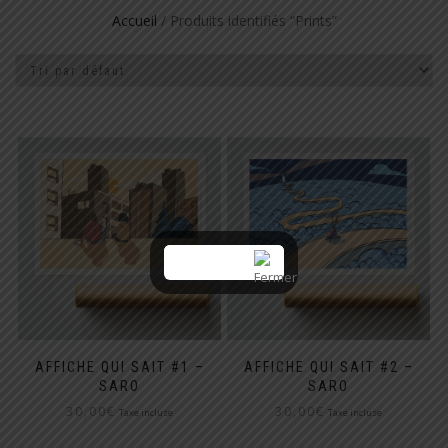
Accueil
/ Produits identifiés “Prints”
AFFICHE QUI SAIT #1 –
AFFICHE QUI SAIT #2 –
SARO
SARO
30,00
€
30,00
€
Taxe incluse
Taxe incluse