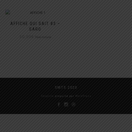
AFFICHE QUI SAIT #3 –
SARO
30,00
€
Taxe incluse
SMTS 2020
ShopIsle
propulsé par
WordPress